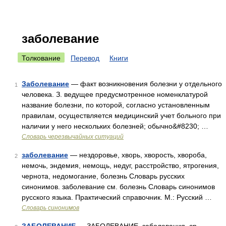
заболевание
Толкование
Перевод
Книги
Заболевание
— факт возникновения болезни у отдельного
1
человека. З. ведущее предусмотренное номенклатурой
название болезни, по которой, согласно установленным
правилам, осуществляется медицинский учет больного при
наличии у него нескольких болезней; обычно&#8230; …
Словарь черезвычайных ситуаций
заболевание
— нездоровье, хворь, хворость, хвороба,
2
немочь, эндемия, немощь, недуг, расстройство, ятрогения,
чернота, недомогание, болезнь Словарь русских
синонимов. заболевание см. болезнь Словарь синонимов
русского языка. Практический справочник. М.: Русский …
Словарь синонимов