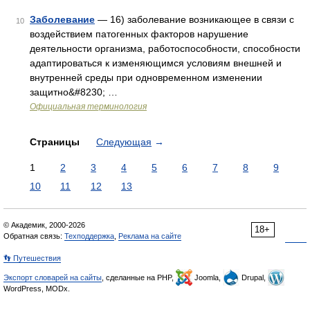
Заболевание
— 16) заболевание возникающее в связи с
10
воздействием патогенных факторов нарушение
деятельности организма, работоспособности, способности
адаптироваться к изменяющимся условиям внешней и
внутренней среды при одновременном изменении
защитно&#8230; …
Официальная терминология
Страницы
Следующая
→
1
2
3
4
5
6
7
8
9
10
11
12
13
© Академик, 2000-2026
18+
Обратная связь:
Техподдержка
,
Реклама на сайте
👣 Путешествия
Экспорт словарей на сайты
, сделанные на PHP,
Joomla,
Drupal,
WordPress, MODx.