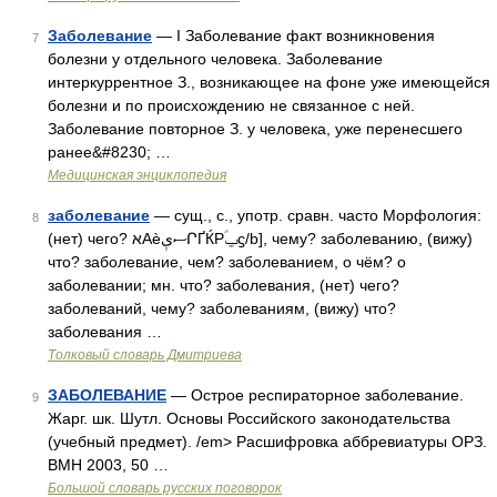
Заболевание
— I Заболевание факт возникновения
7
болезни у отдельного человека. Заболевание
интеркуррентное З., возникающее на фоне уже имеющейся
болезни и по происхождению не связанное с ней.
Заболевание повторное З. у человека, уже перенесшего
ранее&#8230; …
Медицинская энциклопедия
заболевание
— сущ., с., употр. сравн. часто Морфология:
8
(нет) чего? אАѐސېՐҐЌPݐؑϛ/b], чему? заболеванию, (вижу)
что? заболевание, чем? заболеванием, о чём? о
заболевании; мн. что? заболевания, (нет) чего?
заболеваний, чему? заболеваниям, (вижу) что?
заболевания …
Толковый словарь Дмитриева
ЗАБОЛЕВАНИЕ
— Острое респираторное заболевание.
9
Жарг. шк. Шутл. Основы Российского законодательства
(учебный предмет). /em> Расшифровка аббревиатуры ОРЗ.
ВМН 2003, 50 …
Большой словарь русских поговорок